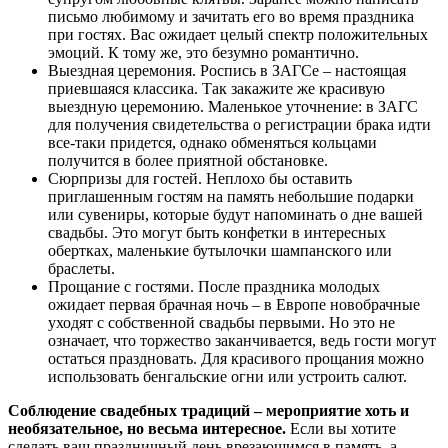
письмо любимому и зачитать его во время праздника
при гостях. Вас ожидает целый спектр положительных
эмоций. К тому же, это безумно романтично.
Выездная церемония. Роспись в ЗАГСе – настоящая
приевшаяся классика. Так закажите же красивую
выездную церемонию. Маленькое уточнение: в ЗАГС
для получения свидетельства о регистрации брака идти
все-таки придется, однако обменяться кольцами
получится в более приятной обстановке.
Сюрпризы для гостей. Неплохо бы оставить
приглашенным гостям на память небольшие подарки
или сувениры, которые будут напоминать о дне вашей
свадьбы. Это могут быть конфетки в интересных
обертках, маленькие бутылочки шампанского или
браслеты.
Прощание с гостями. После праздника молодых
ожидает первая брачная ночь – в Европе новобрачные
уходят с собственной свадьбы первыми. Но это не
означает, что торжество заканчивается, ведь гости могут
остаться праздновать. Для красивого прощания можно
использовать бенгальские огни или устроить салют.
Соблюдение свадебных традиций – мероприятие хоть и
необязательное, но весьма интересное.
Если вы хотите
сделать ваш праздничный день врезающимся в память, а