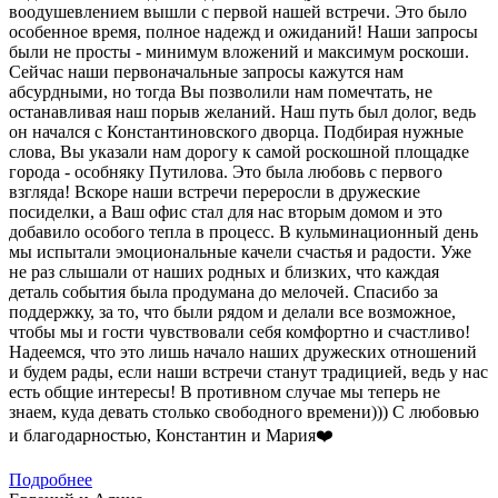
воодушевлением вышли с первой нашей встречи. Это было
особенное время, полное надежд и ожиданий! Наши запросы
были не просты - минимум вложений и максимум роскоши.
Сейчас наши первоначальные запросы кажутся нам
абсурдными, но тогда Вы позволили нам помечтать, не
останавливая наш порыв желаний. Наш путь был долог, ведь
он начался с Константиновского дворца. Подбирая нужные
слова, Вы указали нам дорогу к самой роскошной площадке
города - особняку Путилова. Это была любовь с первого
взгляда! Вскоре наши встречи переросли в дружеские
посиделки, а Ваш офис стал для нас вторым домом и это
добавило особого тепла в процесс. В кульминационный день
мы испытали эмоциональные качели счастья и радости. Уже
не раз слышали от наших родных и близких, что каждая
деталь события была продумана до мелочей. Спасибо за
поддержку, за то, что были рядом и делали все возможное,
чтобы мы и гости чувствовали себя комфортно и счастливо!
Надеемся, что это лишь начало наших дружеских отношений
и будем рады, если наши встречи станут традицией, ведь у нас
есть общие интересы! В противном случае мы теперь не
знаем, куда девать столько свободного времени))) С любовью
и благодарностью, Константин и Мария❤️
Подробнее