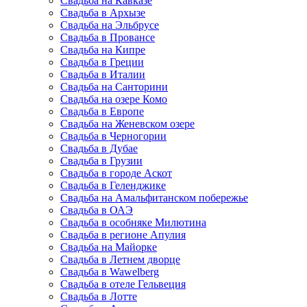
Свадьба на Кавказе
Свадьба в Архызе
Свадьба на Эльбрусе
Свадьба в Провансе
Свадьба на Кипре
Свадьба в Греции
Свадьба в Италии
Свадьба на Санторини
Свадьба на озере Комо
Свадьба в Европе
Свадьба на Женевском озере
Свадьба в Черногории
Свадьба в Дубае
Свадьба в Грузии
Свадьба в городе Аскот
Свадьба в Геленджике
Свадьба на Амальфитанском побережье
Свадьба в ОАЭ
Свадьба в особняке Милютина
Свадьба в регионе Апулия
Свадьба на Майорке
Свадьба в Летнем дворце
Свадьба в Wawelberg
Свадьба в отеле Гельвеция
Свадьба в Лотте