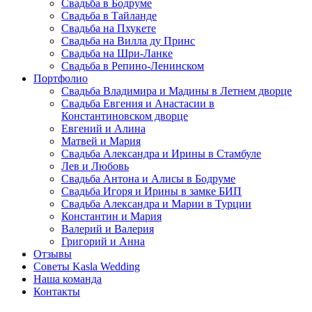
Свадьба в Бодруме
Свадьба в Тайланде
Свадьба на Пхукете
Свадьба на Вилла ду Принс
Свадьба на Шри-Ланке
Свадьба в Репино-Ленинском
Портфолио
Свадьба Владимира и Мадины в Летнем дворце
Свадьба Евгения и Анастасии в
Константиновском дворце
Евгений и Алина
Матвей и Мария
Свадьба Александра и Ирины в Стамбуле
Лев и Любовь
Свадьба Антона и Алисы в Бодруме
Свадьба Игоря и Ирины в замке БИП
Свадьба Александра и Марии в Турции
Константин и Мария
Валерий и Валерия
Григорий и Анна
Отзывы
Советы Kasla Wedding
Наша команда
Контакты