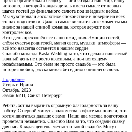
просто организовали свадьбу — они создали наш мир, нашу
историю, в которой каждая деталь имела смысл: от первых
шагов гостей до финального салюта под звёздным небом.
Мы чувствовали абсолютное спокойствие и доверие на всех
этапах подготовки. Даже в самые волнительные моменты мы
знали: за нашей спиной команда, которая держит под
контролем всё.
Этот день превзошёл все наши ожидания. Эмоции гостей,
слёзы счастья родителей, магия света, музыки, атмосферы —
всё это навсегда останется в нашем сердце.
Спасибо команда Kasla Wedding за то, что сделали наш самый
важный день не просто красивым, а по-настоящему
незабываемым. Это была не просто свадьба — это была
история любви, рассказанная без единого лишнего слова.
Подробнее
Игорь и Ирина
Октябрь, 2023
Замок БИП, Санкт-Петербург
Ребята, хотим выразить огромную благодарность за вашу
работу. С первой минуты знакомства в офисе мы поняли, что
хотим двигаться дальше с вами. Наши два месяца подготовки
пролетели незаметно. Спасибо Вам за то, что создали сказку
для нас. Каждая девочка мечтает о такой свадьбе. Могу с
уверенностью сказать, что вы превзошли все наши ожидания