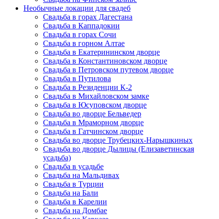
Необычные локации для свадеб
Свадьба в горах Дагестана
Свадьба в Каппадокии
Свадьба в горах Сочи
Свадьба в горном Алтае
Свадьба в Екатерининском дворце
Свадьба в Константиновском дворце
Свадьба в Петровском путевом дворце
Свадьба в Путилова
Свадьба в Резиденции К-2
Свадьба в Михайловском замке
Свадьба в Юсуповском дворце
Свадьба во дворце Бельведер
Свадьба в Мраморном дворце
Свадьба в Гатчинском дворце
Свадьба во дворце Трубецких-Нарышкиных
Свадьба во дворце Дылицы (Елизаветинская
усадьба)
Свадьба в усадьбе
Свадьба на Мальдивах
Свадьба в Турции
Свадьба на Бали
Свадьба в Карелии
Свадьба на Домбае