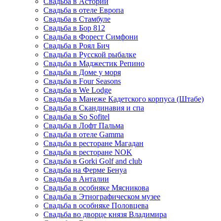
Свадьба в Астории
Свадьба в отеле Европа
Свадьба в Стамбуле
Свадьба в Бор 812
Свадьба в Форест Симфони
Свадьба в Роял Бич
Свадьба в Русской рыбалке
Свадьба в Маджестик Репино
Свадьба в Доме у моря
Свадьба в Four Seasons
Свадьба в We Lodge
Свадьба в Манеже Кадетского корпуса (Штабе)
Свадьба в Скандинавия и спа
Свадьба в So Sofitel
Свадьба в Лофт Пальма
Свадьба в отеле Gamma
Свадьба в ресторане Магадан
Свадьба в ресторане NOK
Свадьба в Gorki Golf and club
Свадьба на Ферме Бенуа
Свадьба в Анталии
Свадьба в особняке Мясникова
Свадьба в Этнографическом музее
Свадьба в особняке Половцева
Свадьба во дворце князя Владимира