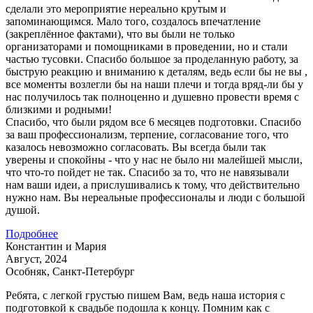
сделали это мероприятие нереально крутым и
запоминающимся. Мало того, создалось впечатление
(закреплённое фактами), что вы были не только
организаторами и помощниками в проведении, но и стали
частью тусовки. Спасибо большое за проделанную работу, за
быструю реакцию и вниманию к деталям, ведь если бы не вы ,
все моменты возлегли бы на наши плечи и тогда вряд-ли бы у
нас получилось так полноценно и душевно провести время с
близкими и родными!
Спасибо, что были рядом все 6 месяцев подготовки. Спасибо
за ваш профессионализм, терпение, согласование того, что
казалось невозможно согласовать. Вы всегда были так
уверены и спокойны - что у нас не было ни малейшей мысли,
что что-то пойдет не так. Спасибо за то, что не навязывали
нам ваши идеи, а прислушивались к тому, что действительно
нужно нам. Вы нереальные профессионалы и люди с большой
душой.
Подробнее
Константин и Мария
Август, 2024
Особняк, Санкт-Петербург
Ребята, с легкой грустью пишем Вам, ведь наша история с
подготовкой к свадьбе подошла к концу. Помним как с