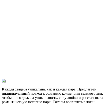
Мы знаем особенности залов, требования к работе звука и
света, формат ресторанного обслуживания, возможности
зонирования и сценарии проведения мероприятий. Это
позволяет создавать свадьбу в отеле Gamma как динамичное и
эстетичное событие, где каждая деталь работает на общий
стиль и атмосферу.
Прямое взаимодействие с командой отеля даёт возможность
заранее согласовывать дату, формат банкета, рассадку гостей,
тайминг вечера и технические решения. Такой подход
обеспечивает точность подготовки и уверенную реализацию
без накладок.
С Kasla Wedding свадьба в отеле Gamma становится стильным
городским событием, где современный интерьер, сервис,
энергия пространства и режиссура соединяются в уверенный
WOW-эффект без срока давности.
Каждая свадьба уникальна, как и каждая пара. Предлагаем
индивидуальный подход к созданию концепции великого дня,
чтобы она отражала уникальность, силу любви и рассказывала
романтическую историю пары. Готовы воплотить в жизнь