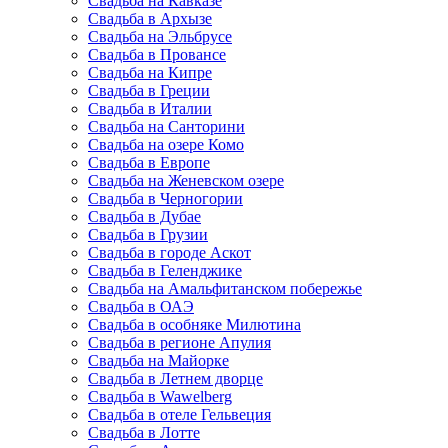
Свадьба на Кавказе
Свадьба в Архызе
Свадьба на Эльбрусе
Свадьба в Провансе
Свадьба на Кипре
Свадьба в Греции
Свадьба в Италии
Свадьба на Санторини
Свадьба на озере Комо
Свадьба в Европе
Свадьба на Женевском озере
Свадьба в Черногории
Свадьба в Дубае
Свадьба в Грузии
Свадьба в городе Аскот
Свадьба в Геленджике
Свадьба на Амальфитанском побережье
Свадьба в ОАЭ
Свадьба в особняке Милютина
Свадьба в регионе Апулия
Свадьба на Майорке
Свадьба в Летнем дворце
Свадьба в Wawelberg
Свадьба в отеле Гельвеция
Свадьба в Лотте