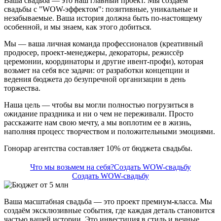
Ваша свадьба — это наш главный проект. Мы создаем
свадьбы с "WOW-эффектом": позитивные, уникальные и
незабываемые. Ваша история должна быть по-настоящему
особенной, и мы знаем, как этого добиться.
Мы — ваша личная команда профессионалов (креативный
продюсер, проект-менеджеры, декораторы, режиссёр
церемонии, координаторы и другие ивент-профи), которая
возьмет на себя все задачи: от разработки концепции и
ведения бюджета до безупречной организации в день
торжества.
Наша цель — чтобы вы могли полностью погрузиться в
ожидание праздника и ни о чем не переживали. Просто
расскажите нам свою мечту, а мы воплотим ее в жизнь,
наполняя процесс творчеством и положительными эмоциями.
Гонорар агентства составляет 10% от бюджета свадьбы.
Что мы возьмем на себя?
Создать WOW-свадьбу
Создать WOW-свадьбу
Ваша масштабная свадьба — это проект премиум-класса. Мы
создаём эксклюзивные события, где каждая деталь становится
частью вашей истории. Это инвестиция в стиль и вечные