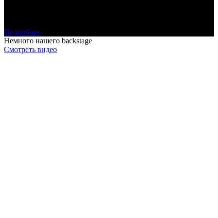
Все гости отзвонились, как ты Слава и говорил у всех одно
«на такой свадьбе мы еще никогда не были!!!!»
Подробнее
Немного нашего backstage
Смотреть видео