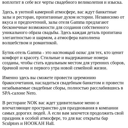
воплотит в себе все черты свадебного великолепия и изыска.
Здесь, в уютной камерной атмосфере, вас ждут банкетные
залы и ресторан, пропитанные духом истории. Независимо от
вкуса и предпочтений, залы отеля Gamma предлагают
бесконечные возможности для создания собственного
уникального образа свадьбы. Здесь каждая деталь пропитана
элегантностью и шармом, а атмосфера наполнена
волшебством и романтикой.
Бутик-отель Gamma - это
настоящий оазис
для тех, кто ценит
комфорт и красоту. Стильные и выдержанные номера
созданы, чтобы стать идеальным местом для утренних сборов,
брачной ночи и первого утра новой семейной жизни.
Именно здесь вы сможете провести церемонию
бракосочетания, насладиться свадебным банкетом и провести
незабываемые свадебные сборы, полностью расслабившись в
SPA-салоне Nero.
В ресторане NOK вас ждет удивительное меню и
впечатляющее пространство для празднования в компании
самых дорогих людей. А если вам захочется продолжить свой
праздник в особой атмосфере, то для вас открыты бар
Sculptors и HOOKAH Hall.