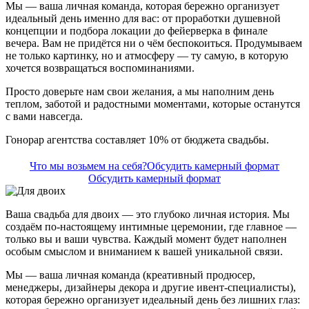
Мы — ваша личная команда, которая бережно организует
идеальный день именно для вас: от проработки душевной
концепции и подбора локации до фейерверка в финале
вечера. Вам не придётся ни о чём беспокоиться. Продумываем
не только картинку, но и атмосферу — ту самую, в которую
хочется возвращаться воспоминаниями.
Просто доверьте нам свои желания, а мы наполним день
теплом, заботой и радостными моментами, которые останутся
с вами навсегда.
Гонорар агентства составляет 10% от бюджета свадьбы.
Что мы возьмем на себя?
Обсудить камерный формат
Обсудить камерный формат
Ваша свадьба для двоих — это глубоко личная история. Мы
создаём по-настоящему интимные церемонии, где главное —
только вы и ваши чувства. Каждый момент будет наполнен
особым смыслом и вниманием к вашей уникальной связи.
Мы — ваша личная команда (креативный продюсер,
менеджеры, дизайнеры декора и другие ивент-специалисты),
которая бережно организует идеальный день без лишних глаз: