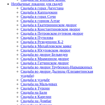
Необычные локации для свадеб
Свадьба в горах Дагестана
Свадьба в Каппадокии
Свадьба в горах Сочи
Свадьба в горном Алтае
Свадьба в Екатерининском дворце
Свадьба в Константиновском дворце
Свадьба в Петровском путевом дворце
Свадьба в Путилова
Свадьба в Резиденции К-2
Свадьба в Михайловском замке
Свадьба в Юсуповском дворце
Свадьба во дворце Бельведер
Свадьба в Мраморном дворце
Свадьба в Гатчинском дворце
Свадьба во дворце Трубецких-Нарышкиных
Свадьба во дворце Дылицы (Елизаветинская
усадьба)
Свадьба в усадьбе
Свадьба на Мальдивах
Свадьба в Турции
Свадьба на Бали
Свадьба в Карелии
Свадьба на Домбае