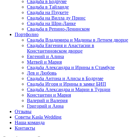
Свадьба в Бодруме
Свадьба в Тайланде
Свадьба на Пхукете
Свадьба на Вилла ду Принс
Свадьба на Шри-Ланке
Свадьба в Репино-Ленинском
Портфолио
Свадьба Владимира и Мадины в Летнем дворце
Свадьба Евгения и Анастасии в
Константиновском дворце
Евгений и Алина
Матвей и Мария
Свадьба Александра и Ирины в Стамбуле
Лев и Любовь
Свадьба Антона и Алисы в Бодруме
Свадьба Игоря и Ирины в замке БИП
Свадьба Александра и Марии в Турции
Константин и Мария
Валерий и Валерия
Григорий и Анна
Отзывы
Советы Kasla Wedding
Наша команда
Контакты