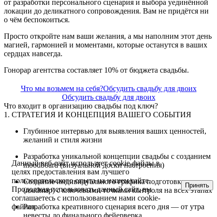
от разработки персонального сценария и выбора уединённой
локации до деликатного сопровождения. Вам не придётся ни
о чём беспокоиться.
Просто откройте нам ваши желания, а мы наполним этот день
магией, гармонией и моментами, которые останутся в ваших
сердцах навсегда.
Гонорар агентства составляет 10% от бюджета свадьбы.
Что мы возьмем на себя?
Обсудить свадьбу для двоих
Обсудить свадьбу для двоих
Что входит в организацию свадьбы под ключ?
1. СТРАТЕГИЯ И КОНЦЕПЦИЯ ВАШЕГО СОБЫТИЯ
Глубинное интервью для выявления ваших ценностей,
желаний и стиля жизни
Разработка уникальной концепции свадьбы с созданием
Данный веб-сайт использует cookie-файлы в
moodboard (визуальной доски настроения)
целях предоставления вам лучшего
пользовательского опыта на нашем сайте.
Создание индивидуального графика подготовки
Принять
Продолжая использовать данный сайт, вы
(roadmap) с ключевыми точками контроля на всех этапах
соглашаетесь с использованием нами cookie-
файлов.
Разработка креативного сценария всего дня — от утра
невесты до финального фейерверка