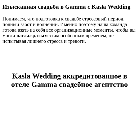
Изысканная свадьба в Gamma с Kasla Wedding
Понимаем, что подготовка к свадьбе стрессовый период,
полный забот и волнений. Именно поэтому наша команда
готова взять на себя все организационные моменты, чтобы вы
могли
наслаждаться
этим особенным временем, не
испытывая лишнего стресса и тревоги.
Kasla Wedding аккредитованное в
отеле Gamma свадебное агентство
Отель Gamma — это современный формат городского
пространства с продуманной архитектурой, стильными
интерьерами и удобной логистикой для гостей. Проведение
свадебных торжеств здесь возможно только через агентства,
прошедшие внутреннюю аккредитацию площадки. Статус
Kasla Wedding подтверждает наше право профессионально
реализовывать свадебные проекты в отеле Gamma с полным
соблюдением всех требований.