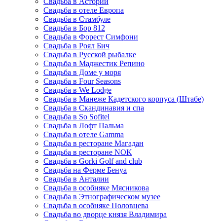
Свадьба в Астории
Свадьба в отеле Европа
Свадьба в Стамбуле
Свадьба в Бор 812
Свадьба в Форест Симфони
Свадьба в Роял Бич
Свадьба в Русской рыбалке
Свадьба в Маджестик Репино
Свадьба в Доме у моря
Свадьба в Four Seasons
Свадьба в We Lodge
Свадьба в Манеже Кадетского корпуса (Штабе)
Свадьба в Скандинавия и спа
Свадьба в So Sofitel
Свадьба в Лофт Пальма
Свадьба в отеле Gamma
Свадьба в ресторане Магадан
Свадьба в ресторане NOK
Свадьба в Gorki Golf and club
Свадьба на Ферме Бенуа
Свадьба в Анталии
Свадьба в особняке Мясникова
Свадьба в Этнографическом музее
Свадьба в особняке Половцева
Свадьба во дворце князя Владимира