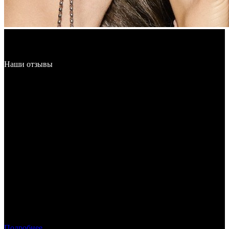
Наши отзывы
Антон и Алиса
Октябрь, 2024
Rixos, Турция
Ребята, вы – большие молодцы! С первого дня и до
финального аккорда вы были с нами не просто как
организаторы, а как команда, которая всегда в позитиве, даже
когда задачка казалась почти невозможной. Мы реально
думали, что вы откажетесь – ведь у нас оставался всего месяц
на подготовку. Но вместо этого вы включились в процесс с
невероятной лёгкостью и каким-то магическим спокойствием.
Всё решалось играючи, без суеты, но с абсолютным
профессионализмом.
Спасибо вам, команде организаторов, и каждому, кто помог
создать этот день.
Подробнее