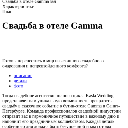
Свадьба в отеле Gamma зал
Характеристики
План
Свадьба в отеле Gamma
Kasla Wedding
Необычные локации для свадеб
Свадьба в отеле Gamma
Готовы перенестись в мир изысканного свадебного
очарования и непревзойденного комфорта?
описание
детали
фото
Тогда свадебное агентство полного цикла Kasla Wedding
представляет вам уникальную возможность превратить
свадьбу в сказочное событие в бутик-отеле Gamma в Санкт-
Петербурге. Команда профессионалов свадебной индустрии
отправит вас в гармоничное путешествие в важному дню и
наполнит его праздничным волшебством. Каждая деталь
особенного дня должна быть безупречной и мы готовы