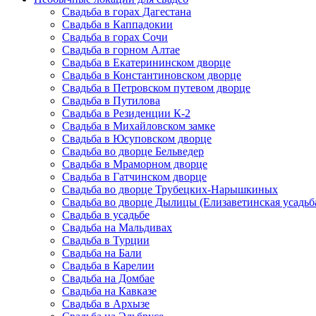
Свадьба в горах Дагестана
Свадьба в Каппадокии
Свадьба в горах Сочи
Свадьба в горном Алтае
Свадьба в Екатерининском дворце
Свадьба в Константиновском дворце
Свадьба в Петровском путевом дворце
Свадьба в Путилова
Свадьба в Резиденции К-2
Свадьба в Михайловском замке
Свадьба в Юсуповском дворце
Свадьба во дворце Бельведер
Свадьба в Мраморном дворце
Свадьба в Гатчинском дворце
Свадьба во дворце Трубецких-Нарышкиных
Свадьба во дворце Дылицы (Елизаветинская усадьб
Свадьба в усадьбе
Свадьба на Мальдивах
Свадьба в Турции
Свадьба на Бали
Свадьба в Карелии
Свадьба на Домбае
Свадьба на Кавказе
Свадьба в Архызе