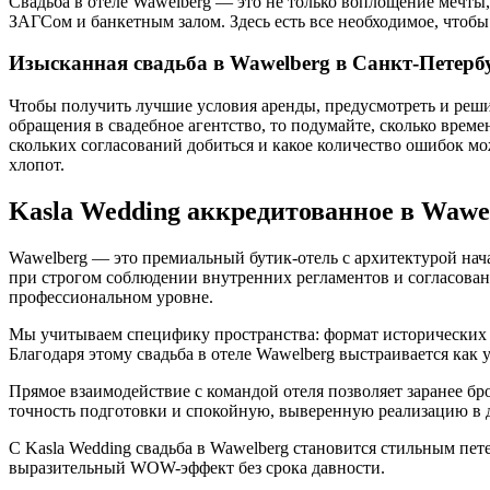
Свадьба в отеле Wawelberg — это не только воплощение мечты,
ЗАГСом и банкетным залом. Здесь есть все необходимое, чтоб
Изысканная свадьба в Wawelberg в Санкт-Петербу
Чтобы получить лучшие условия аренды, предусмотреть и реш
обращения в свадебное агентство, то подумайте, сколько време
скольких согласований добиться и какое количество ошибок м
хлопот.
Kasla Wedding аккредитованное в Wawel
Wawelberg — это премиальный бутик-отель с архитектурой нач
при строгом соблюдении внутренних регламентов и согласован
профессиональном уровне.
Мы учитываем специфику пространства: формат исторических ин
Благодаря этому свадьба в отеле Wawelberg выстраивается как
Прямое взаимодействие с командой отеля позволяет заранее б
точность подготовки и спокойную, выверенную реализацию в д
С Kasla Wedding свадьба в Wawelberg становится стильным пет
выразительный WOW-эффект без срока давности.