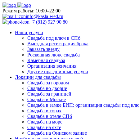
Pежим работы: 10:00–22:00
info@kasla-wed.ru
+7 (812) 927 90 80
Наши услуги
Свадьба под ключ в СПб
Выездная регистрация брака
Заказать звезду
Роскошная люкс свадьба
Камерная свадьба
Организация венчания
Другие праздничные услуги
Локации для свадьбы
Свадьба за городом
Свадьба во дворце
Свадьба за границей
Свадьба в Москве
Свадьба в замке БИП: организация свадьбы под кл
Свадьба в горах
Свадьба в отеле СПб
Свадьба на море
Свадьба на яхте
Свадьба на Финском заливе
Необычные локации для свадеб