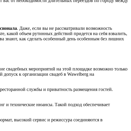
ит вас от необходимости длительных переездов по городу между
ссионала
. Даже, если вы не рассматривали возможность
ьте, какой объем рутинных действий придется на себя взвалить,
ва знают, как сделать особенный день особенным без лишних
ние свадебных мероприятий на этой площадке возможно только
 допуск к организации свадеб в Wawelberg на
у ресторанной службы и приватность размещения гостей.
инг и технические нюансы. Такой подход обеспечивает
формат, высокий сервис и режиссура соединяются в