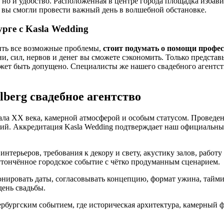
 но и удобство. Расположенная в центре города площадка избав
ы вы смогли провести важный день в волшебной обстановке.
рге с Kasla Wedding
ить все возможные проблемы,
стоит подумать о помощи профе
ни, сил, нервов и денег вы сможете сэкономить. Только представ
ожет быть допущено. Специалисты же нашего свадебного агентст
berg свадебное агентство
ала XX века, камерной атмосферой и особым статусом. Проведе
ий. Аккредитация Kasla Wedding подтверждает наш официальный
терьеров, требования к декору и свету, акустику залов, работ
 утончённое городское событие с чётко продуманным сценарием.
ронировать даты, согласовывать концепцию, формат ужина, тайм
ень свадьбы.
ербургским событием, где историческая архитектура, камерный 