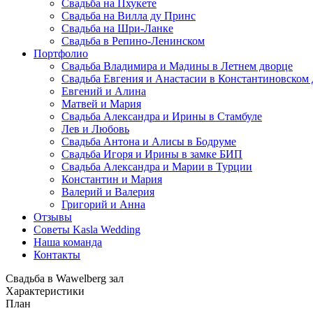
Свадьба на Пхукете
Свадьба на Вилла ду Принс
Свадьба на Шри-Ланке
Свадьба в Репино-Ленинском
Портфолио
Свадьба Владимира и Мадины в Летнем дворце
Свадьба Евгения и Анастасии в Константиновском
Евгений и Алина
Матвей и Мария
Свадьба Александра и Ирины в Стамбуле
Лев и Любовь
Свадьба Антона и Алисы в Бодруме
Свадьба Игоря и Ирины в замке БИП
Свадьба Александра и Марии в Турции
Константин и Мария
Валерий и Валерия
Григорий и Анна
Отзывы
Советы Kasla Wedding
Наша команда
Контакты
Свадьба в Wawelberg зал
Характеристики
План