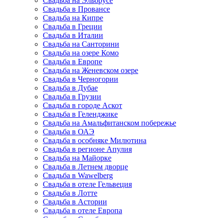
Свадьба на Эльбрусе
Свадьба в Провансе
Свадьба на Кипре
Свадьба в Греции
Свадьба в Италии
Свадьба на Санторини
Свадьба на озере Комо
Свадьба в Европе
Свадьба на Женевском озере
Свадьба в Черногории
Свадьба в Дубае
Свадьба в Грузии
Свадьба в городе Аскот
Свадьба в Геленджике
Свадьба на Амальфитанском побережье
Свадьба в ОАЭ
Свадьба в особняке Милютина
Свадьба в регионе Апулия
Свадьба на Майорке
Свадьба в Летнем дворце
Свадьба в Wawelberg
Свадьба в отеле Гельвеция
Свадьба в Лотте
Свадьба в Астории
Свадьба в отеле Европа