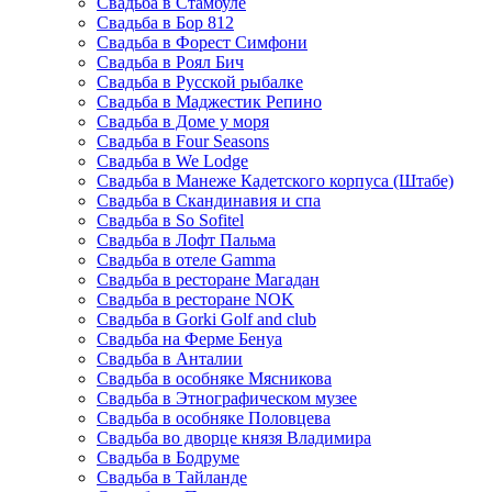
Свадьба в Стамбуле
Свадьба в Бор 812
Свадьба в Форест Симфони
Свадьба в Роял Бич
Свадьба в Русской рыбалке
Свадьба в Маджестик Репино
Свадьба в Доме у моря
Свадьба в Four Seasons
Свадьба в We Lodge
Свадьба в Манеже Кадетского корпуса (Штабе)
Свадьба в Скандинавия и спа
Свадьба в So Sofitel
Свадьба в Лофт Пальма
Свадьба в отеле Gamma
Свадьба в ресторане Магадан
Свадьба в ресторане NOK
Свадьба в Gorki Golf and club
Свадьба на Ферме Бенуа
Свадьба в Анталии
Свадьба в особняке Мясникова
Свадьба в Этнографическом музее
Свадьба в особняке Половцева
Свадьба во дворце князя Владимира
Свадьба в Бодруме
Свадьба в Тайланде