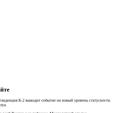
айте
зиденция К-2 выводит событие на новый уровень статусности.
луа.