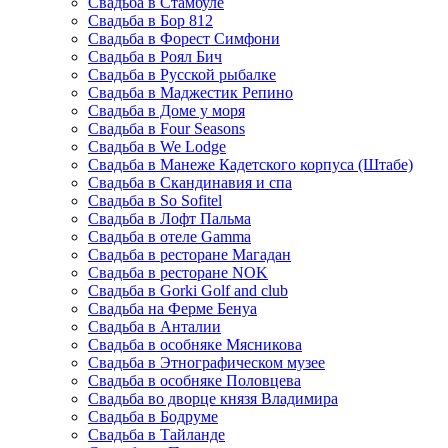
Свадьба в Стамбуле
Свадьба в Бор 812
Свадьба в Форест Симфони
Свадьба в Роял Бич
Свадьба в Русской рыбалке
Свадьба в Маджестик Репино
Свадьба в Доме у моря
Свадьба в Four Seasons
Свадьба в We Lodge
Свадьба в Манеже Кадетского корпуса (Штабе)
Свадьба в Скандинавия и спа
Свадьба в So Sofitel
Свадьба в Лофт Пальма
Свадьба в отеле Gamma
Свадьба в ресторане Магадан
Свадьба в ресторане NOK
Свадьба в Gorki Golf and club
Свадьба на Ферме Бенуа
Свадьба в Анталии
Свадьба в особняке Мясникова
Свадьба в Этнографическом музее
Свадьба в особняке Половцева
Свадьба во дворце князя Владимира
Свадьба в Бодруме
Свадьба в Тайланде