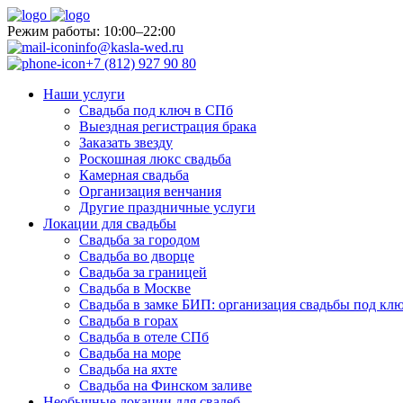
Pежим работы: 10:00–22:00
info@kasla-wed.ru
+7 (812) 927 90 80
Наши услуги
Свадьба под ключ в СПб
Выездная регистрация брака
Заказать звезду
Роскошная люкс свадьба
Камерная свадьба
Организация венчания
Другие праздничные услуги
Локации для свадьбы
Свадьба за городом
Свадьба во дворце
Свадьба за границей
Свадьба в Москве
Свадьба в замке БИП: организация свадьбы под кл
Свадьба в горах
Свадьба в отеле СПб
Свадьба на море
Свадьба на яхте
Свадьба на Финском заливе
Необычные локации для свадеб