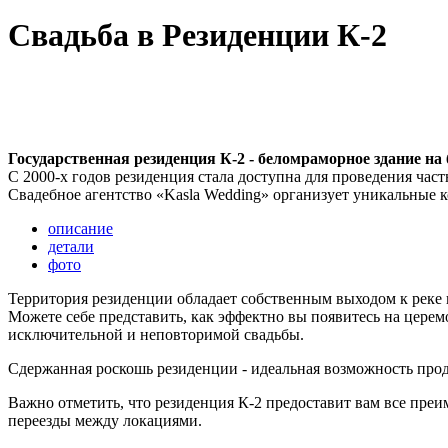
Свадьба в Резиденции К-2
Kasla Wedding
Необычные локации для свадеб
Свадьба в Резиденции К-2
Государственная резиденция К-2 - беломраморное здание н
С 2000-х годов резиденция стала доступна для проведения час
Свадебное агентство «Kasla Wedding» организует уникальные 
описание
детали
фото
Территория резиденции обладает собственным выходом к реке
Можете себе представить, как эффектно вы появитесь на церем
исключительной и неповторимой свадьбы.
Сдержанная роскошь резиденции - идеальная возможность прод
Важно отметить, что резиденция К-2 предоставит вам все преи
переезды между локациями.