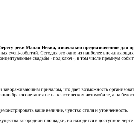
а берегу реки Малая Невка, изначально предназначенное дл
тных event-событий. Сегодня это одно из наиболее впечатляющих
концептуальные свадьбы «под ключ», в том числе премиум событ
 и завораживающим причалом, что дает возможность организова
онию бракосочетания не на классическом автомобиле, а на бело
емонстрировать ваше величие, чувство стиля и утонченность.
мущества загородной площадки, но находится в доступной черте