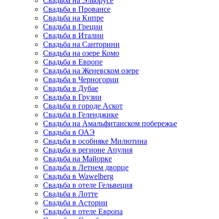
Свадьба на Эльбрусе
Свадьба в Провансе
Свадьба на Кипре
Свадьба в Греции
Свадьба в Италии
Свадьба на Санторини
Свадьба на озере Комо
Свадьба в Европе
Свадьба на Женевском озере
Свадьба в Черногории
Свадьба в Дубае
Свадьба в Грузии
Свадьба в городе Аскот
Свадьба в Геленджике
Свадьба на Амальфитанском побережье
Свадьба в ОАЭ
Свадьба в особняке Милютина
Свадьба в регионе Апулия
Свадьба на Майорке
Свадьба в Летнем дворце
Свадьба в Wawelberg
Свадьба в отеле Гельвеция
Свадьба в Лотте
Свадьба в Астории
Свадьба в отеле Европа