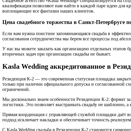
Свадебное агентство «Kasla Wedding» специализируется на со
квалификация позволяют нам найти в каждой паре идею для кр
воплощающие все фантазии наших клиентов.
Цена свадебного торжества в Санкт-Петербруге п
Если вам нужна поистине запоминающаяся свадьба в эффектном 
согласования сотрудничества мы берем все процессы под абсо
У нас вы можете заказать как организацию отдельных этапов б
вторичных задач при организации свадьбы не бывает.
Kasla Wedding аккредитованное в Резид
Резиденция К-2 — это современная статусная площадка закрыто
только при наличии официального допуска и согласованной сх
ограничений.
Мы досконально знаем особенности Резиденции К-2: формат за
логистики. Это позволяет выстраивать свадьбу не шаблонно, 
Прямая координация с управляющей службой площадки даёт воз
подход исключает накладки и обеспечивает точность реализуем
С Kasla Wedding свадьба в Резиденции К-2 становится гармо