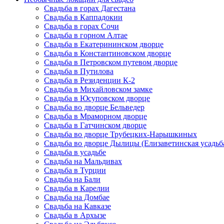
Свадьба в горах Дагестана
Свадьба в Каппадокии
Свадьба в горах Сочи
Свадьба в горном Алтае
Свадьба в Екатерининском дворце
Свадьба в Константиновском дворце
Свадьба в Петровском путевом дворце
Свадьба в Путилова
Свадьба в Резиденции К-2
Свадьба в Михайловском замке
Свадьба в Юсуповском дворце
Свадьба во дворце Бельведер
Свадьба в Мраморном дворце
Свадьба в Гатчинском дворце
Свадьба во дворце Трубецких-Нарышкиных
Свадьба во дворце Дылицы (Елизаветинская усадьб
Свадьба в усадьбе
Свадьба на Мальдивах
Свадьба в Турции
Свадьба на Бали
Свадьба в Карелии
Свадьба на Домбае
Свадьба на Кавказе
Свадьба в Архызе