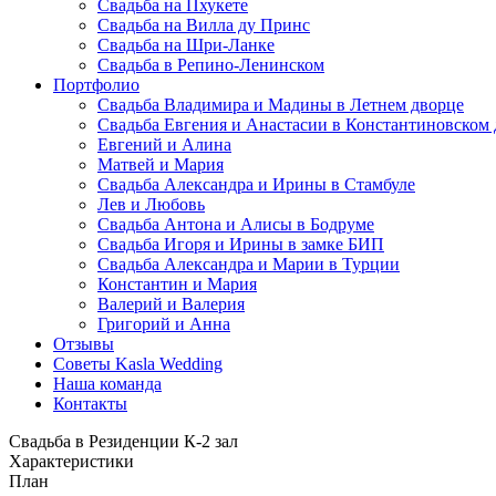
Свадьба на Пхукете
Свадьба на Вилла ду Принс
Свадьба на Шри-Ланке
Свадьба в Репино-Ленинском
Портфолио
Свадьба Владимира и Мадины в Летнем дворце
Свадьба Евгения и Анастасии в Константиновском
Евгений и Алина
Матвей и Мария
Свадьба Александра и Ирины в Стамбуле
Лев и Любовь
Свадьба Антона и Алисы в Бодруме
Свадьба Игоря и Ирины в замке БИП
Свадьба Александра и Марии в Турции
Константин и Мария
Валерий и Валерия
Григорий и Анна
Отзывы
Советы Kasla Wedding
Наша команда
Контакты
Свадьба в Резиденции К-2 зал
Характеристики
План