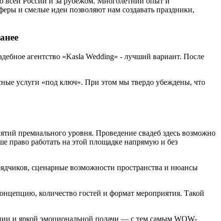
по всей России и за рубежом. Многолетний опыт и
феры и смелые идеи позволяют нам создавать праздники,
анее
дебное агентство «Kasla Wedding» - лучший вариант. После
ксные услуги «под ключ». При этом мы твердо убеждены, что
иятий премиального уровня. Проведение свадеб здесь возможно
е право работать на этой площадке напрямую и без
дрядчиков, сценарные возможности пространства и нюансы
концепцию, количество гостей и формат мероприятия. Такой
зации и яркой эмоциональной подачи — с тем самым WOW-