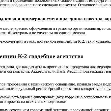
здании и проведении эксклюзивных свадеб в Санкт-Петербурге, 
еативного, уникального сценария торжества. Отличное знание с
од ключ и примерная смета праздника известна зар
месте, красиво оформленная и грамотно организованная, то сва
лютный контроль и не упускаем ни единой мелочи.
ракосочетания в государственной резиденции К-2, так и компле
енции К-2 свадебное агентство
го типа, где каждая деталь пространства продумана для меропр
емы организации. Аккредитация Kasla Wedding подтверждает наш
лов, требования к техническому оснащению, правила заезда по
а как индивидуальный режиссёрский проект под конкретную пару.
можность заранее фиксировать дату, корректно согласовывать 
ого проекта на всех этапах подготовки.
ничным сочетанием современной эстетики, продуманной органи