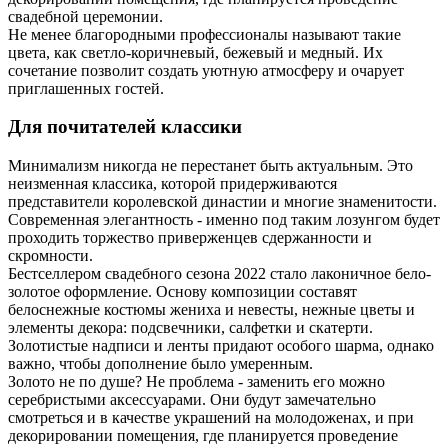
свадебной церемонии.
Не менее благородными профессионалы называют такие
цвета, как светло-коричневый, бежевый и медный. Их
сочетание позволит создать уютную атмосферу и очарует
приглашенных гостей.
Для почитателей классики
Минимализм никогда не перестанет быть актуальным. Это
неизменная классика, которой придерживаются
представители королевской династии и многие знаменитости.
Современная элегантность - именно под таким лозунгом будет
проходить торжество приверженцев сдержанности и
скромности.
Бестселлером свадебного сезона 2022 стало лаконичное бело-
золотое оформление. Основу композиции составят
белоснежные костюмы жениха и невесты, нежные цветы и
элементы декора: подсвечники, салфетки и скатерти.
Золотистые надписи и ленты придают особого шарма, однако
важно, чтобы дополнение было умеренным.
Золото не по душе? Не проблема - заменить его можно
серебристыми аксессуарами. Они будут замечательно
смотреться и в качестве украшений на молодоженах, и при
декорировании помещения, где планируется проведение