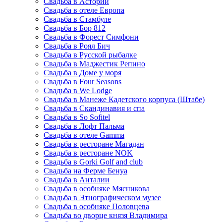
Свадьба в Астории
Свадьба в отеле Европа
Свадьба в Стамбуле
Свадьба в Бор 812
Свадьба в Форест Симфони
Свадьба в Роял Бич
Свадьба в Русской рыбалке
Свадьба в Маджестик Репино
Свадьба в Доме у моря
Свадьба в Four Seasons
Свадьба в We Lodge
Свадьба в Манеже Кадетского корпуса (Штабе)
Свадьба в Скандинавия и спа
Свадьба в So Sofitel
Свадьба в Лофт Пальма
Свадьба в отеле Gamma
Свадьба в ресторане Магадан
Свадьба в ресторане NOK
Свадьба в Gorki Golf and club
Свадьба на Ферме Бенуа
Свадьба в Анталии
Свадьба в особняке Мясникова
Свадьба в Этнографическом музее
Свадьба в особняке Половцева
Свадьба во дворце князя Владимира