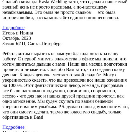
Спасибо команда Kasla Wedding за то, что сделали наш самый
важный день не просто красивым, а по-настоящему
незабываемым. Это была не просто свадьба — это была
история любви, рассказанная без единого лишнего слова.
Подробнее
Игорь и Ирина
Октябрь, 2023
Замок БИП, Санкт-Петербург
Ребята, хотим выразить огромную благодарность за вашу
работу. С первой минуты знакомства в офисе мы поняли, что
хотим двигаться дальше с вами. Наши два месяца подготовки
пролетели незаметно. Спасибо Вам за то, что создали сказку
для нас. Каждая девочка мечтает о такой свадьбе. Могу с
уверенностью сказать, что вы превзошли все наши ожидания
на 1000%. Этот фантастический декор, команда, программа -
все было настолько продумано, органично, современно,
весело - что для нас и наших друзей праздник пролетел, как
одно мгновение. Мы будем скучать по вашей бешеной
энергии и вашим улыбкам. P.S. думаю наши друзья понимают,
что они смогут сделать такую же классную свадьбу, только
обратившись к Вам!
Подробнее