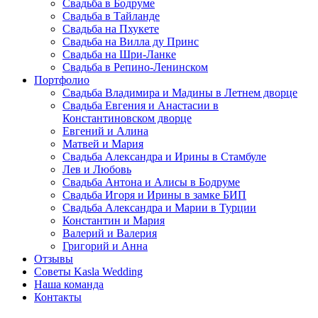
Свадьба в Бодруме
Свадьба в Тайланде
Свадьба на Пхукете
Свадьба на Вилла ду Принс
Свадьба на Шри-Ланке
Свадьба в Репино-Ленинском
Портфолио
Свадьба Владимира и Мадины в Летнем дворце
Свадьба Евгения и Анастасии в
Константиновском дворце
Евгений и Алина
Матвей и Мария
Свадьба Александра и Ирины в Стамбуле
Лев и Любовь
Свадьба Антона и Алисы в Бодруме
Свадьба Игоря и Ирины в замке БИП
Свадьба Александра и Марии в Турции
Константин и Мария
Валерий и Валерия
Григорий и Анна
Отзывы
Советы Kasla Wedding
Наша команда
Контакты