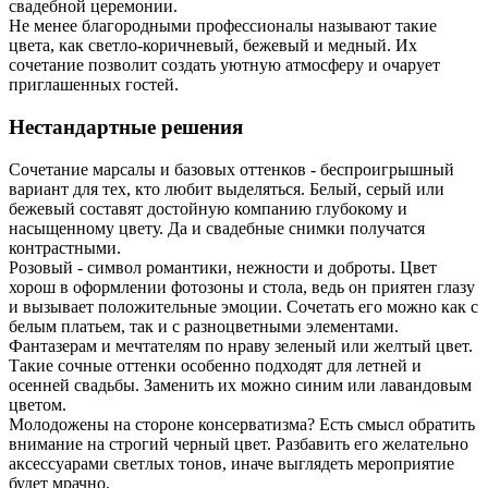
свадебной церемонии.
Не менее благородными профессионалы называют такие
цвета, как светло-коричневый, бежевый и медный. Их
сочетание позволит создать уютную атмосферу и очарует
приглашенных гостей.
Нестандартные решения
Сочетание марсалы и базовых оттенков - беспроигрышный
вариант для тех, кто любит выделяться. Белый, серый или
бежевый составят достойную компанию глубокому и
насыщенному цвету. Да и свадебные снимки получатся
контрастными.
Розовый - символ романтики, нежности и доброты. Цвет
хорош в оформлении фотозоны и стола, ведь он приятен глазу
и вызывает положительные эмоции. Сочетать его можно как с
белым платьем, так и с разноцветными элементами.
Фантазерам и мечтателям по нраву зеленый или желтый цвет.
Такие сочные оттенки особенно подходят для летней и
осенней свадьбы. Заменить их можно синим или лавандовым
цветом.
Молодожены на стороне консерватизма? Есть смысл обратить
внимание на строгий черный цвет. Разбавить его желательно
аксессуарами светлых тонов, иначе выглядеть мероприятие
будет мрачно.