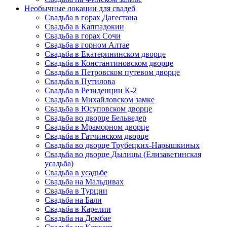
Необычные локации для свадеб
Свадьба в горах Дагестана
Свадьба в Каппадокии
Свадьба в горах Сочи
Свадьба в горном Алтае
Свадьба в Екатерининском дворце
Свадьба в Константиновском дворце
Свадьба в Петровском путевом дворце
Свадьба в Путилова
Свадьба в Резиденции К-2
Свадьба в Михайловском замке
Свадьба в Юсуповском дворце
Свадьба во дворце Бельведер
Свадьба в Мраморном дворце
Свадьба в Гатчинском дворце
Свадьба во дворце Трубецких-Нарышкиных
Свадьба во дворце Дылицы (Елизаветинская
усадьба)
Свадьба в усадьбе
Свадьба на Мальдивах
Свадьба в Турции
Свадьба на Бали
Свадьба в Карелии
Свадьба на Домбае