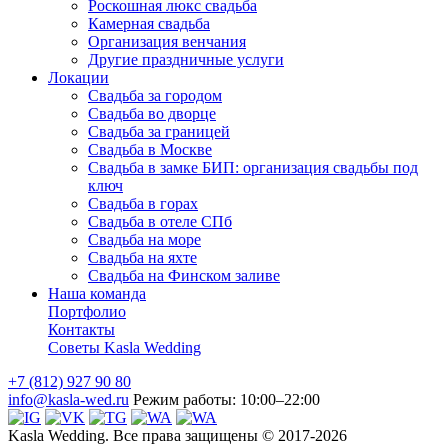
Роскошная люкс свадьба
Камерная свадьба
Организация венчания
Другие праздничные услуги
Локации
Свадьба за городом
Свадьба во дворце
Свадьба за границей
Свадьба в Москве
Свадьба в замке БИП: организация свадьбы под
ключ
Свадьба в горах
Свадьба в отеле СПб
Свадьба на море
Свадьба на яхте
Свадьба на Финском заливе
Наша команда
Портфолио
Контакты
Советы Kasla Wedding
+7 (812) 927 90 80
info@kasla-wed.ru
Pежим работы: 10:00–22:00
Kasla Wedding. Все права защищены © 2017-2026