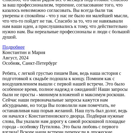
за ваш профессионализм, терпение, согласование того, что
казалось невозможно согласовать. Вы всегда были так
уверены и спокойны - что у нас не было ни малейшей мысли,
что что-то пойдет не так. Спасибо за то, что не навязывали
нам ваши идеи, а прислушивались к тому, что действительно
нужно нам. Вы нереальные профессионалы и люди с большой
душой.
Подробнее
Константин и Мария
Август, 2024
Особняк, Санкт-Петербург
Ребята, с легкой грустью пишем Вам, ведь наша история с
подготовкой к свадьбе подошла к концу. Помним как с
воодушевлением вышли с первой нашей встречи. Это было
особенное время, полное надежд и ожиданий! Наши запросы
были не просты - минимум вложений и максимум роскоши.
Сейчас наши первоначальные запросы кажутся нам
абсурдными, но тогда Вы позволили нам помечтать, не
останавливая наш порыв желаний. Наш путь был долог, ведь
он начался с Константиновского дворца. Подбирая нужные
слова, Вы указали нам дорогу к самой роскошной площадке
города - особняку Путилова. Это была любовь с первого
взгляда! Вскоре наши встречи переросли в дружеские