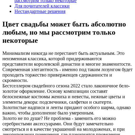
рассмотрим только некоторые
Для почитателей классики
Нестандартные решения
Цвет свадьбы может быть абсолютно
любым, но мы рассмотрим только
некоторые
Минимализм никогда не перестанет быть актуальным. Это
неизменная классика, которой придерживаются
представители королевской династии и многие знаменитости.
Современная элегантность - именно под таким лозунгом будет
проходить торжество приверженцев сдержанности и
скромности.
Бестселлером свадебного сезона 2022 стало лаконичное бело-
золотое оформление. Основу композиции составят
белоснежные костюмы жениха и невесты, нежные цветы и
элементы декора: подсвечники, салфетки и скатерти.
Золотистые надписи и ленты придают особого шарма, однако
важно, чтобы дополнение было умеренным.
Золото не по душе? Не проблема - заменить его можно
серебристыми аксессуарами. Они будут замечательно
смотреться и в качестве украшений на молодоженах, и при
декорировании помещения, где планируется проведение