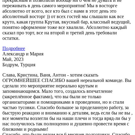
прекрасным и позволили вообще ни о чем не думать и не
переживать в день самого мероприятия! Мы в восторге
абсолютно от всего, все кто был с нами в этот день это
абсолютный восторг )) от всех гостей мы слышали как все
круто, какая группа Крутая, вкусный бар, классный ведущий,
понятно оформление тоже все хвалили. Абсолютно каждый
сказал про торт, все на второй и третий день требовали
остатки.
Подробнее
Александр и Мария
Май, 2023
Бодрум, Турция
Слава, Кристина, Ваня, Антон - хотим сказать
ОГРОМНЕЙШЕЕ СПАСИБО вашей нереальной команде. Вы
сделали это мероприятие нереально крутым и
запоминающимся. Мало того, создалось впечатление
(закреплённое фактами), что вы были не только
организаторами и помощниками в проведении, но и стали
частью тусовки. Спасибо большое за проделанную работу, за
быструю реакцию и вниманию к деталям, ведь если бы не вы ,
все моменты возлегли бы на наши плечи и тогда вряд-ли бы у
нас получилось так полноценно и душевно провести время с
близкими и родными!
Спасибо, что были рядом все 6 месяцев подготовки. Спасибо