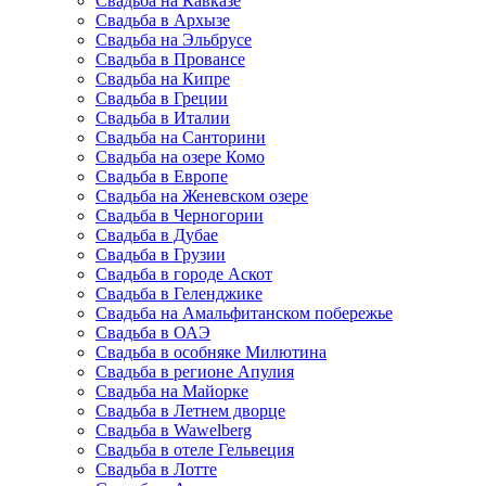
Свадьба на Кавказе
Свадьба в Архызе
Свадьба на Эльбрусе
Свадьба в Провансе
Свадьба на Кипре
Свадьба в Греции
Свадьба в Италии
Свадьба на Санторини
Свадьба на озере Комо
Свадьба в Европе
Свадьба на Женевском озере
Свадьба в Черногории
Свадьба в Дубае
Свадьба в Грузии
Свадьба в городе Аскот
Свадьба в Геленджике
Свадьба на Амальфитанском побережье
Свадьба в ОАЭ
Свадьба в особняке Милютина
Свадьба в регионе Апулия
Свадьба на Майорке
Свадьба в Летнем дворце
Свадьба в Wawelberg
Свадьба в отеле Гельвеция
Свадьба в Лотте