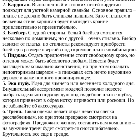
2.
Кардиган.
Выполненный из тонких нитей кардиган
подходит для уютной камерной свадьбы. Основное правило –
платье не должно быть слишком пышным. Зато с платьем в
бельевом стиле кардиган будет выглядеть крайне
привлекательно и презентабельно.
3.
Блейзер.
С одной стороны, белый блейзер смотрится
несколько по-домашнему, но с другой – очень стильно. Выбор
зависит от платья, но стилисты рекомендуют приобрести
блейзер в размере оверсайз под скромное платье-комбинацию.
4.
Пиджак.
Отдать предпочтение стоит свободному крою, но
оттенок может быть абсолютно любым. Невеста будет
выглядеть максимально женственно, но при этом обладать
неповторимым шармом – в пиджаках есть нечто неуловимо
дерзкое и даже немного провоцирующее.
5.
Эко-шубу.
Идея для зимнего или весеннего холодного дня.
Внушительный ассортимент моделей позволит невесте
выбрать идеально подходящую под свадебное платье шубку,
которая привнесет в образ нотку игривости или роскоши. Но
не забывайте об аксессуарах.
6.
Тренч.
Такая одежда делает образ невесты слегка
расслабленным, но при этом прекрасно смотрится на
фотографиях. Предложите жениху составить вам компанию –
на мужчине тренч будет смотреться сногсшибательно.
Брутальность все еще в тренде.