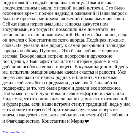
подготовкой к свадьбе подошла к концу. Помним как с
воодушевлением вышли с первой нашей встречи. Это было
особенное время, полное надежд и ожиданий! Наши запросы
были не просты - минимум вложений и максимум роскоши.
Сейчас наши первоначальные запросы кажутся нам
абсурдными, но тогда Вы позволили нам помечтать, не
останавливая наш порыв желаний. Наш путь был долог, ведь
он начался с Константиновского дворца. Подбирая нужные
слова, Вы указали нам дорогу к самой роскошной площадке
города - особняку Путилова. Это была любовь с первого
взгляда! Вскоре наши встречи переросли в дружеские
посиделки, а Ваш офис стал для нас вторым домом и это
добавило особого тепла в процесс. В кульминационный день
мы испытали эмоциональные качели счастья и радости. Уже
не раз слышали от наших родных и близких, что каждая
деталь события была продумана до мелочей. Спасибо за
поддержку, за то, что были рядом и делали все возможное,
чтобы мы и гости чувствовали себя комфортно и счастливо!
Надеемся, что это лишь начало наших дружеских отношений
и будем рады, если наши встречи станут традицией, ведь у нас
есть общие интересы! В противном случае мы теперь не
знаем, куда девать столько свободного времени))) С любовью
и благодарностью, Константин и Мария❤️
Подробнее