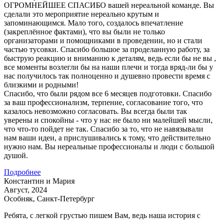
ОГРОМНЕЙШЕЕ СПАСИБО вашей нереальной команде. Вы
сделали это мероприятие нереально крутым и
запоминающимся. Мало того, создалось впечатление
(закреплённое фактами), что вы были не только
организаторами и помощниками в проведении, но и стали
частью тусовки. Спасибо большое за проделанную работу, за
быструю реакцию и вниманию к деталям, ведь если бы не вы ,
все моменты возлегли бы на наши плечи и тогда вряд-ли бы у
нас получилось так полноценно и душевно провести время с
близкими и родными!
Спасибо, что были рядом все 6 месяцев подготовки. Спасибо
за ваш профессионализм, терпение, согласование того, что
казалось невозможно согласовать. Вы всегда были так
уверены и спокойны - что у нас не было ни малейшей мысли,
что что-то пойдет не так. Спасибо за то, что не навязывали
нам ваши идеи, а прислушивались к тому, что действительно
нужно нам. Вы нереальные профессионалы и люди с большой
душой.
Подробнее
Константин и Мария
Август, 2024
Особняк, Санкт-Петербург
Ребята, с легкой грустью пишем Вам, ведь наша история с