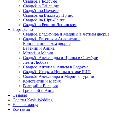
Свадьба в Бодруме
Свадьба в Тайланде
Свадьба на Пхукете
Свадьба на Вилла ду Принс
Свадьба на Шри-Ланке
Свадьба в Репино-Ленинском
Портфолио
Свадьба Владимира и Мадины в Летнем дворце
Свадьба Евгения и Анастасии в
Константиновском дворце
Евгений и Алина
Матвей и Мария
Свадьба Александра и Ирины в Стамбуле
Лев и Любовь
Свадьба Антона и Алисы в Бодруме
Свадьба Игоря и Ирины в замке БИП
Свадьба Александра и Марии в Турции
Константин и Мария
Валерий и Валерия
Григорий и Анна
Отзывы
Советы Kasla Wedding
Наша команда
Контакты