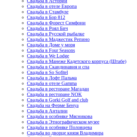
Свадьба в Астории
Свадьба в отеле Европа
Свадьба в Стамбуле
Свадьба в Бор 812
Свадьба в Форест Симфони
Свадьба в Роял Бич
Свадьба в Русской рыбалке
Свадьба в Маджестик Репино
Свадьба в Доме у моря
Свадьба в Four Seasons
Свадьба в We Lodge
Свадьба в Манеже Кадетского корпуса (Штабе)
Свадьба в Скандинавия и спа
Свадьба в So Sofitel
Свадьба в Лофт Пальма
Свадьба в отеле Gamma
Свадьба в ресторане Магадан
Свадьба в ресторане NOK
Свадьба в Gorki Golf and club
Свадьба на Ферме Бенуа
Свадьба в Анталии
Свадьба в особняке Мясникова
Свадьба в Этнографическом музее
Свадьба в особняке Половцева
Свадьба во дворце князя Владимира