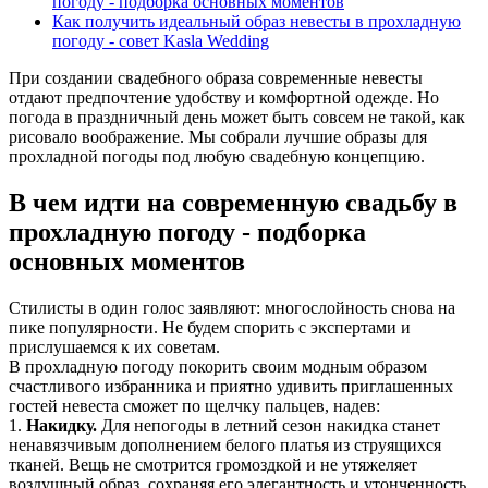
погоду - подборка основных моментов
Как получить идеальный образ невесты в прохладную
погоду - совет Kasla Wedding
При создании свадебного образа современные невесты
отдают предпочтение удобству и комфортной одежде. Но
погода в праздничный день может быть совсем не такой, как
рисовало воображение. Мы собрали лучшие образы для
прохладной погоды под любую свадебную концепцию.
В чем идти на современную свадьбу в
прохладную погоду - подборка
основных моментов
Стилисты в один голос заявляют: многослойность снова на
пике популярности. Не будем спорить с экспертами и
прислушаемся к их советам.
В прохладную погоду покорить своим модным образом
счастливого избранника и приятно удивить приглашенных
гостей невеста сможет по щелчку пальцев, надев:
1.
Накидку.
Для непогоды в летний сезон накидка станет
ненавязчивым дополнением белого платья из струящихся
тканей. Вещь не смотрится громоздкой и не утяжеляет
воздушный образ, сохраняя его элегантность и утонченность.