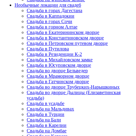
Необычные локации для свадеб
Свадьба в горах Дагестана
Свадьба в Каппадокии
Свадьба в горах Сочи
Свадьба в горном Алтае
Свадьба в Екатерининском дворце
Свадьба в Константиновском дворце
Свадьба в Петровском путевом дворце
Свадьба в Путилова
Свадьба в Резиденции К-2
Свадьба в Михайловском замке
Свадьба в Юсуповском дворце
Свадьба во дворце Бельведер
Свадьба в Мраморном дворце
Свадьба в Гатчинском дворце
Свадьба во дворце Трубецких-Нарышкиных
Свадьба во дворце Дылицы (Елизаветинская
усадьба)
Свадьба в усадьбе
Свадьба на Мальдивах
Свадьба в Турции
Свадьба на Бали
Свадьба в Карелии
Свадьба на Домбае