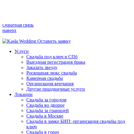
Перезвонить в течение 5 минут?
Вместе создадим вашу WOW-свадьбу.
+7 (812) 927 90 80
Обратная связь
наверх
Оставить заявку
Услуги
Свадьба под ключ в СПб
Выездная регистрация брака
Заказать звезду
Роскошная люкс свадьба
Камерная свадьба
Организация венчания
Другие праздничные услуги
Локации
Свадьба за городом
Свадьба во дворце
Свадьба за границей
Свадьба в Москве
Свадьба в замке БИП: организация свадьбы под
ключ
Свадьба в горах