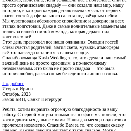
просто организовали свадьбу — они создали наш мир, нашу
историю, в которой каждая деталь имела смысл: от первых
шагов гостей до финального салюта под звёздным небом.
Мы чувствовали абсолютное спокойствие и доверие на всех
этапах подготовки. Даже в самые волнительные моменты мы
знали: за нашей спиной команда, которая держит под
контролем всё.
Этот день превзошёл все наши ожидания. Эмоции гостей,
слёзы счастья родителей, магия света, музыки, атмосферы —
всё это навсегда останется в нашем сердце.
Спасибо команда Kasla Wedding за то, что сделали наш самый
важный день не просто красивым, а по-настоящему
незабываемым. Это была не просто свадьба — это была
история любви, рассказанная без единого лишнего слова.
Подробнее
Игорь и Ирина
Октябрь, 2023
Замок БИП, Санкт-Петербург
Ребята, хотим выразить огромную благодарность за вашу
работу. С первой минуты знакомства в офисе мы поняли, что
хотим двигаться дальше с вами. Наши два месяца подготовки
пролетели незаметно. Спасибо Вам за то, что создали сказку
для нас. Каждая девочка мечтает о такой свадьбе. Могу с