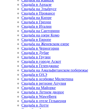
Свадьба на Кавказе
Свадьба в Архызе
Свадьба на Эльбрусе
Свадьба в Провансе
Свадьба на Кипре
Свадьба в Греции
Свадьба в Италии
Свадьба на Санторини
Свадьба на озере Комо
Свадьба в Европе
Свадьба на Женевском озере
Свадьба в Черногории
Свадьба в Дубае
Свадьба в Грузии
Свадьба в городе Аскот
Свадьба в Геленджике
Свадьба на Амальфитанском побережье
Свадьба в ОАЭ
Свадьба в особняке Милютина
Свадьба в регионе Апулия
Свадьба на Майорке
Свадьба в Летнем дворце
Свадьба в Wawelberg
Свадьба в отеле Гельвеция
Свадьба в Лотте