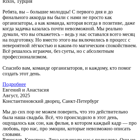
Rixos, Турция
Ребята, вы – большие молодцы! С первого дня и до
финального аккорда вы были с нами не просто как
организаторы, а как команда, которая всегда в позитиве, даже
когда задачка казалась почти невозможной. Мы реально
думали, что вы откажетесь – ведь у нас оставался всего месяц
на подготовку. Но вместо этого вы включились в процесс с
невероятной лёгкостью и каким-то магическим спокойствием.
Всё решалось играючи, без суеты, но с абсолютным
профессионализмом.
Спасибо вам, команде организаторов, и каждому, кто помог
создать этот день.
Подробнее
Евгений и Анастасия
Август, 2025
Константиновский дворец, Санкт-Петербург
Мы до сих пор не можем поверить, что это действительно
была наша свадьба. Всё, что происходило в этот день,
ощущалось как сон, как фильм, в котором каждый кадр — про
любовь, про нас, про эмоции, которые невозможно описать
словами.
Вячеслав, Кристина, Лена услышали нас с полуслова. Они не